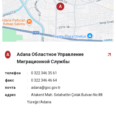
A
A
Leaflet
Adana Областное Управление
A
Миграционной Службы
телефон
0 322 346 35 61
факс
0 322 346 46 64
почта
adana@goc.gov.tr
адрес
Atakent Mah. Selahattin Çolak Bulvarı No:88
Yüreğir/Adana