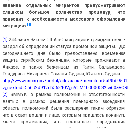
явление отдельных мигрантов предусматривают
слишком большое количество процедур, что
приводит к необходимости массового оформления
[4]
миграции
».
[1]
244 часть Закона США «О миграции и гражданстве» -
раздел об определении статуса временной защиты. До
сегодняшнего дня было предоставлена временная
защита сирийским беженцам, которые проживают в
Анкаре, а также беженцам из Гаити, Сальвадора,
Гондураса, Никарагуа, Сомали, Судана, Южного Судана.
http://www.uscis.gov/portal/site/uscis/menuitem.5af9bb95
vgnextoid=556d2d912d556310VgnVCM100000082ca60aRCR
[2]
BMMYK, в рамках полномочий и ответственности,
взятых в рамках решения пленарного заседания,
область полномочий была расширена таким образом,
что в охват вошли и лица, которым пришлось покинуть
места проживания, что превышает определение